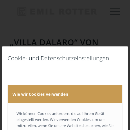
„VILLA DALARO“ VON
SANDBERG
Cookie- und Datenschutzeinstellungen
Wie wir Cookies verwenden
Wir können Cookies anfordern, die auf Ihrem Gerät
1
2
3
4
5
6
eingestellt werden. Wir verwenden Cookies, um uns
mitzuteilen, wenn Sie unsere Websites besuchen, wie Sie