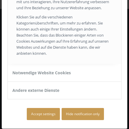
mit uns interagieren, Ihre Nutzererfahrung verbessern
und Ihre Beziehung zu unserer Website anpassen.
Klicken Sie auf die verschiedenen
Kategorienüberschriften, um mehr zu erfahren. Sie
Emil Rotter oHG • Ahornallee 9 • 14050 Berlin
können auch einige Ihrer Einstellungen ändern.
Beachten Sie, dass das Blockieren einiger Arten von
Tel: +49 30 302 5151
Cookies Auswirkungen auf Ihre Erfahrung auf unseren
Email: info (at) emil-rotter.de
Websites und auf die Dienste haben kann, die wir
anbieten können.
Notwendige Website Cookies
Wir behalten uns vor, Produkte aus den Kollektionen unserer
Premium-Lieferanten, die in Europa – z.B. aus marken- oder
Andere externe Dienste
urheberrechtlichen Gründen – nicht verkehrsfähig sind, nicht
auszuliefern.
Accept settings
Hide notification only