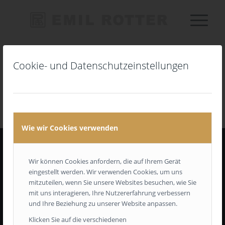
Cookie- und Datenschutzeinstellungen
Nippon Kollektion von Sandberg
Wie wir Cookies verwenden
Wir können Cookies anfordern, die auf Ihrem Gerät
Emil Rotter oHG • Ahornallee 9 • 14050 Berlin
eingestellt werden. Wir verwenden Cookies, um uns
Tel: +49 30 302 5151
mitzuteilen, wenn Sie unsere Websites besuchen, wie Sie
mit uns interagieren, Ihre Nutzererfahrung verbessern
Email: info (at) emil-rotter.de
und Ihre Beziehung zu unserer Website anpassen.
Klicken Sie auf die verschiedenen