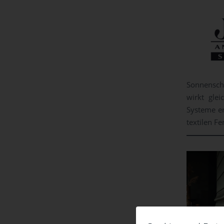
Sonnenschu
wirkt glei
Systeme er
textilen F