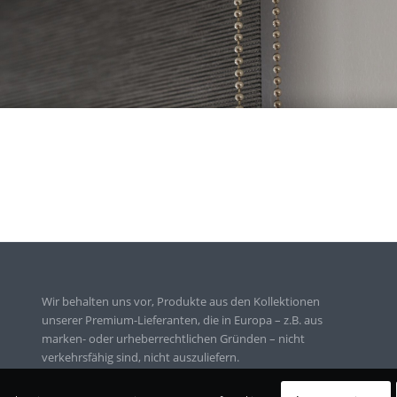
Wir behalten uns vor, Produkte aus den Kollektionen
unserer Premium-Lieferanten, die in Europa – z.B. aus
marken- oder urheberrechtlichen Gründen – nicht
verkehrsfähig sind, nicht auszuliefern.