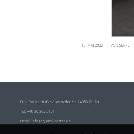
/
15. MAI 2023
VON
SEPPL
Emil Rotter oHG • Ahornallee 9 • 14050 Berlin
Tel: +49 30 302 5151
Email: info (at) emil-rotter.de