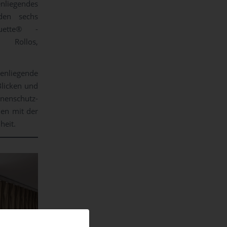
nliegendes
den sechs
uette® -
 Rollos,
enliegende
Blicken und
nnenschutz-
den mit der
heit.