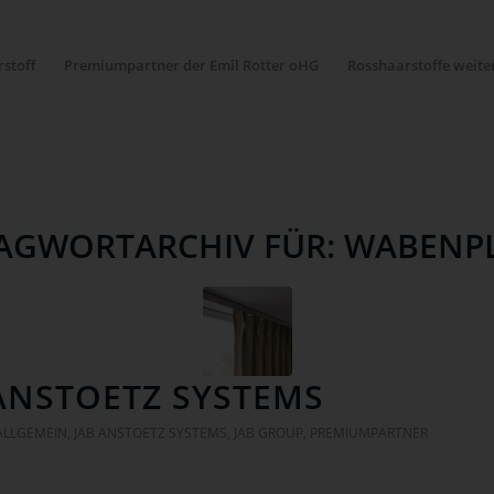
stoff
Premiumpartner der Emil Rotter oHG
Rosshaarstoffe weite
AGWORTARCHIV FÜR:
WABENPL
ANSTOETZ SYSTEMS
ALLGEMEIN
,
JAB ANSTOETZ SYSTEMS
,
JAB GROUP
,
PREMIUMPARTNER