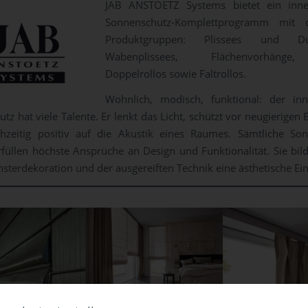
JAB ANSTOETZ Systems bietet ein inne
Sonnenschutz-Komplettprogramm mit 
Produktgruppen: Plissees und D
Wabenplissees, Flächenvorhänge,
Doppelrollos sowie Faltrollos.
Wohnlich, modisch, funktional: der inn
tz hat viele Talente. Er lenkt das Licht, schützt vor neugierigen 
chzeitig positiv auf die Akustik eines Raumes. Sämtliche So
füllen höchste Ansprüche an Design und Funktionalität. Sie bil
ensterdekoration und der ausgereiften Technik eine ästhetische Ein