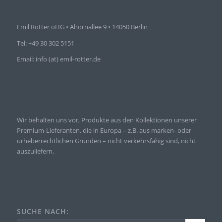
Emil Rotter oHG • Ahornallee 9 • 14050 Berlin
Tel: +49 30 302 5151
Email: info (at) emil-rotter.de
Wir behalten uns vor, Produkte aus den Kollektionen unserer
Premium-Lieferanten, die in Europa – z.B. aus marken- oder
urheberrechtlichen Gründen – nicht verkehrsfähig sind, nicht
auszuliefern.
SUCHE NACH: