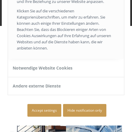
und Ihre Beziehung zu unserer Website anpassen.
geworden. Es wird eine wertige Qualität mit
fantastischen Mustern im klassischen, traditionellen,
Klicken Sie auf die verschiedenen
Kategorienüberschriften, um mehr zu erfahren. Sie
tropischen Stil angeboten. Aber auch vereinzelte
können auch einige Ihrer Einstellungen ändern.
neuartige Muster finden sich in dem Sortiment von
Beachten Sie, dass das Blockieren einiger Arten von
Thibaut.
Cookies Auswirkungen auf Ihre Erfahrung auf unseren
Websites und auf die Dienste haben kann, die wir
Das Angebot wurde durch die Übernahme der in
anbieten können.
Großbritannien ansässigen Firma Anna French, einer
Luxusmarke für Wandverkleidungen, Stoffe,
Stickereien und schottische Spitze, erweitert. Anna
Notwendige Website Cookies
French ist weiterhin eine Inspirationsquelle für das
Designteam von Thibaut und stellt sicher, dass ihre
Andere externe Dienste
Energie und ihr Stil in neue Kollektionen einfließen.
Accept settings
Hide notification only