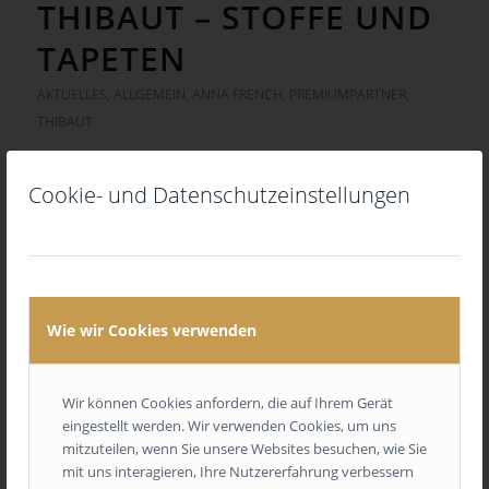
THIBAUT – STOFFE UND
TAPETEN
AKTUELLES
,
ALLGEMEIN
,
ANNA FRENCH
,
PREMIUMPARTNER
,
THIBAUT
Cookie- und Datenschutzeinstellungen
Thibaut wurde 1886 gegründet und ist das älteste
kontinuierlich tätige Tapetenunternehmen der USA. Im
Laufe der Jahre wurde die Produktpalette um eine
Wie wir Cookies verwenden
Vielzahl von Wandverkleidungen, passenden
Druckstoffen, Stickereien und gewebten Möbelstoffen
Wir können Cookies anfordern, die auf Ihrem Gerät
erweitert.
eingestellt werden. Wir verwenden Cookies, um uns
Thibaut ist zum Synonym ein für wunderschönes
mitzuteilen, wenn Sie unsere Websites besuchen, wie Sie
Designs mit einer charakteristischen Farbpaletten
mit uns interagieren, Ihre Nutzererfahrung verbessern